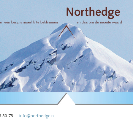
8 80 78.
info@northedge.nl