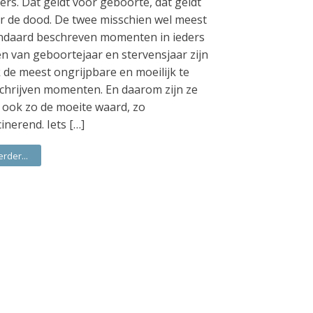
ers. Dat geldt voor geboorte, dat geldt
r de dood. De twee misschien wel meest
ndaard beschreven momenten in ieders
en van geboortejaar en stervensjaar zijn
 de meest ongrijpbare en moeilijk te
chrijven momenten. En daarom zijn ze
 ook zo de moeite waard, zo
cinerend. Iets […]
erder...