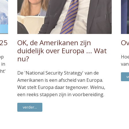
025
OK, de Amerikanen zijn
Ov
duidelijk over Europa ... Wat
op
Hoe
nu?
 in
van
ht'
De 'National Security Strategy' van de
v
Amerikanen is een afscheid van Europa.
Wat stelt Europa daar tegenover. Welnu,
een reeks stappen zijn in voorbereiding.
verder...