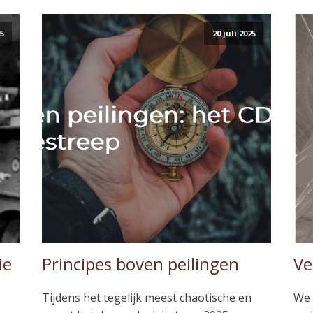
25
20 juli 2025
ie
Principes boven peilingen
Ve
Tijdens het tegelijk meest chaotische en
We 