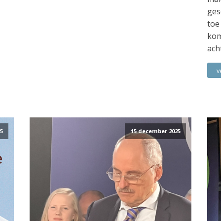
ges
toe
kom
ach
v
5
15 december 2025