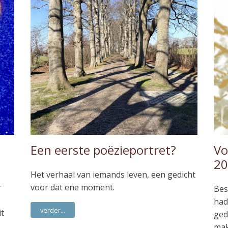
Een eerste poëzieportret?
Vo
20
Het verhaal van iemands leven, een gedicht
r
voor dat ene moment.
Bes
had
verder...
it
ged
mak