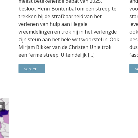
meest betekenende debat van 2025,
and
besloot Henri Bontenbal om een streep te
voo
trekken bij de strafbaarheid van het
sta
verlenen van hulp aan illegale
lev
vreemdelingen en trok hij in het verlengde
ook
zijn steun aan het hele wetsvoorstel in. Ook
bes
Mirjam Bikker van de Christen Unie trok
dus
een ferme streep. Uiteindelijk […]
fas
verder...
v
5