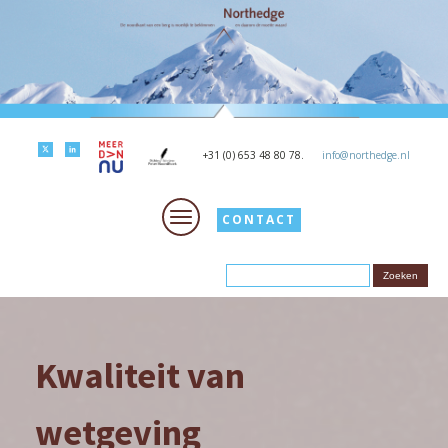
+31 (0) 653 48 80 78.
info@northedge.nl
CONTACT
Kwaliteit van
wetgeving