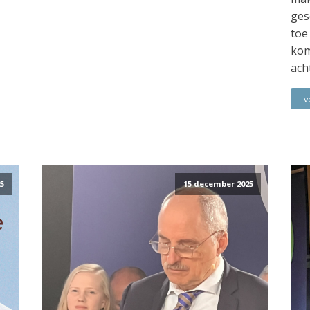
ges
toe
kom
ach
v
5
15 december 2025