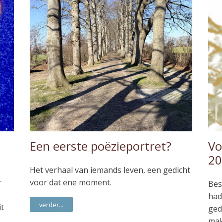
Een eerste poëzieportret?
Vo
20
Het verhaal van iemands leven, een gedicht
r
voor dat ene moment.
Bes
had
verder...
it
ged
mak