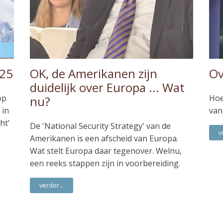
025
OK, de Amerikanen zijn
Ov
duidelijk over Europa ... Wat
op
Hoe
nu?
 in
van
ht'
De 'National Security Strategy' van de
v
Amerikanen is een afscheid van Europa.
Wat stelt Europa daar tegenover. Welnu,
een reeks stappen zijn in voorbereiding.
verder...