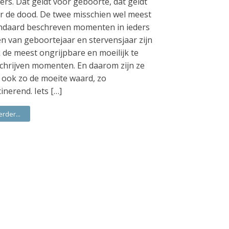
ers. Dat geldt voor geboorte, dat geldt
r de dood. De twee misschien wel meest
ndaard beschreven momenten in ieders
en van geboortejaar en stervensjaar zijn
 de meest ongrijpbare en moeilijk te
chrijven momenten. En daarom zijn ze
 ook zo de moeite waard, zo
cinerend. Iets […]
erder...