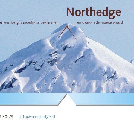
8 80 78.
info@northedge.nl