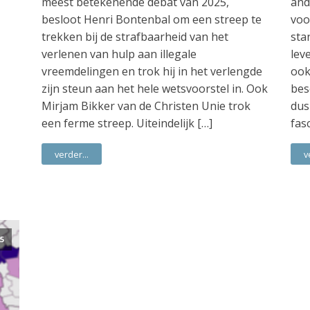
meest betekenende debat van 2025,
and
besloot Henri Bontenbal om een streep te
voo
trekken bij de strafbaarheid van het
sta
verlenen van hulp aan illegale
lev
vreemdelingen en trok hij in het verlengde
ook
zijn steun aan het hele wetsvoorstel in. Ook
bes
Mirjam Bikker van de Christen Unie trok
dus
een ferme streep. Uiteindelijk […]
fas
verder...
v
5