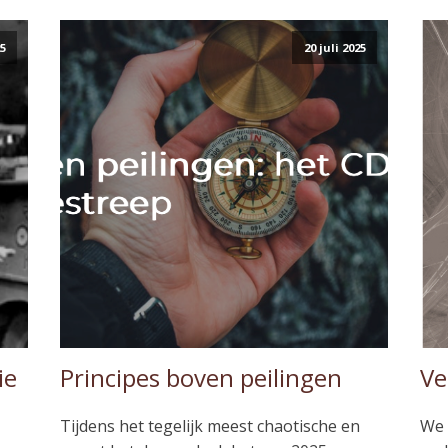
25
20 juli 2025
ie
Principes boven peilingen
Ve
Tijdens het tegelijk meest chaotische en
We 