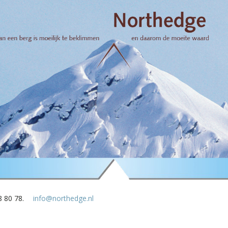
8 80 78.
info@northedge.nl