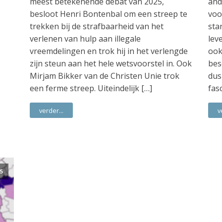
meest betekenende debat van 2025,
and
besloot Henri Bontenbal om een streep te
voo
trekken bij de strafbaarheid van het
sta
verlenen van hulp aan illegale
lev
vreemdelingen en trok hij in het verlengde
ook
zijn steun aan het hele wetsvoorstel in. Ook
bes
Mirjam Bikker van de Christen Unie trok
dus
een ferme streep. Uiteindelijk […]
fas
verder...
v
5