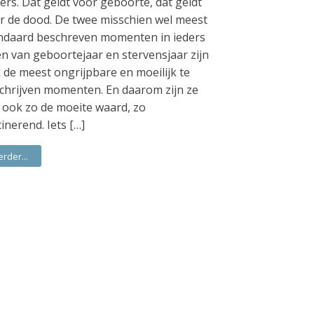
ers. Dat geldt voor geboorte, dat geldt
r de dood. De twee misschien wel meest
ndaard beschreven momenten in ieders
en van geboortejaar en stervensjaar zijn
 de meest ongrijpbare en moeilijk te
chrijven momenten. En daarom zijn ze
 ook zo de moeite waard, zo
cinerend. Iets […]
erder...