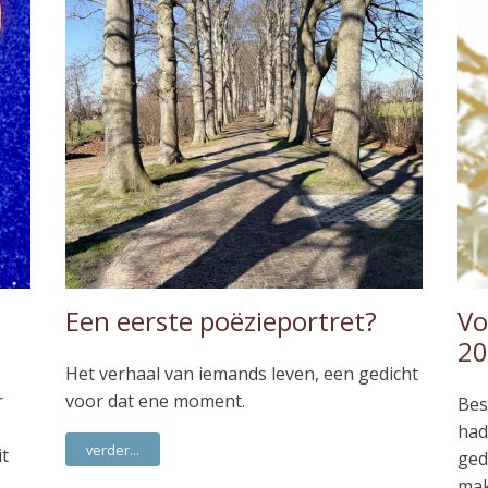
Een eerste poëzieportret?
Vo
20
Het verhaal van iemands leven, een gedicht
r
voor dat ene moment.
Bes
had
verder...
it
ged
mak