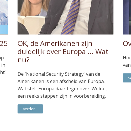
025
OK, de Amerikanen zijn
Ov
duidelijk over Europa ... Wat
op
Hoe
nu?
 in
van
ht'
De 'National Security Strategy' van de
v
Amerikanen is een afscheid van Europa.
Wat stelt Europa daar tegenover. Welnu,
een reeks stappen zijn in voorbereiding.
verder...