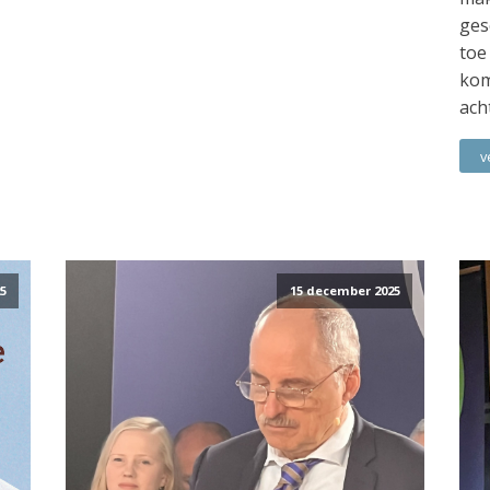
ges
toe
kom
ach
v
5
15 december 2025