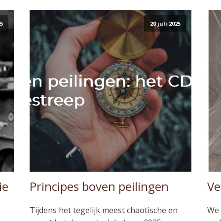
25
20 juli 2025
ie
Principes boven peilingen
Ve
Tijdens het tegelijk meest chaotische en
We 