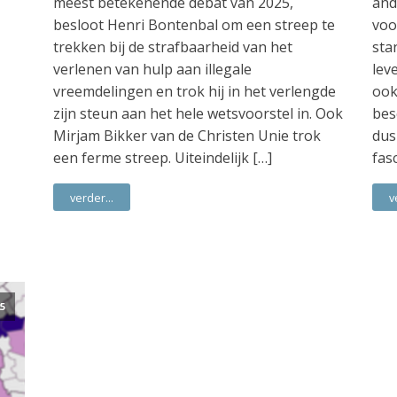
meest betekenende debat van 2025,
and
besloot Henri Bontenbal om een streep te
voo
trekken bij de strafbaarheid van het
sta
verlenen van hulp aan illegale
lev
vreemdelingen en trok hij in het verlengde
ook
zijn steun aan het hele wetsvoorstel in. Ook
bes
Mirjam Bikker van de Christen Unie trok
dus
een ferme streep. Uiteindelijk […]
fas
verder...
v
5