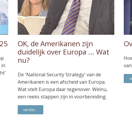
025
OK, de Amerikanen zijn
Ov
duidelijk over Europa ... Wat
op
Hoe
nu?
 in
van
ht'
De 'National Security Strategy' van de
v
Amerikanen is een afscheid van Europa.
Wat stelt Europa daar tegenover. Welnu,
een reeks stappen zijn in voorbereiding.
verder...