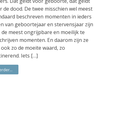
ers. Dat geldt voor geboorte, dat geldt
r de dood. De twee misschien wel meest
ndaard beschreven momenten in ieders
en van geboortejaar en stervensjaar zijn
 de meest ongrijpbare en moeilijk te
chrijven momenten. En daarom zijn ze
 ook zo de moeite waard, zo
cinerend. Iets […]
erder...