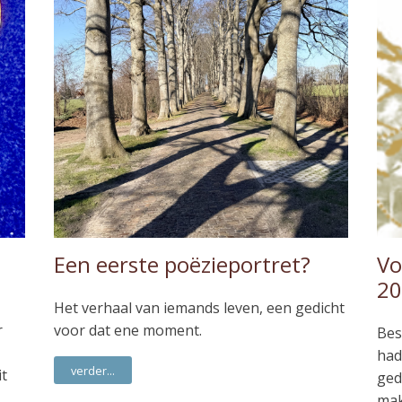
Een eerste poëzieportret?
Vo
20
Het verhaal van iemands leven, een gedicht
r
voor dat ene moment.
Bes
had
verder...
it
ged
mak