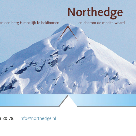
8 80 78.
info@northedge.nl