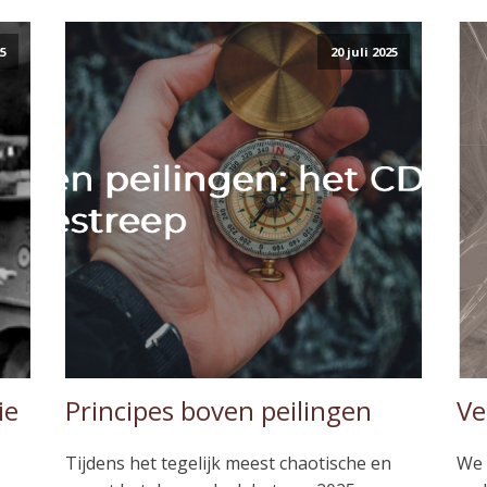
25
20 juli 2025
ie
Principes boven peilingen
Ve
Tijdens het tegelijk meest chaotische en
We 