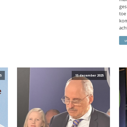
ges
toe
kom
ach
v
5
15 december 2025