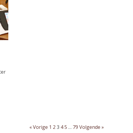
ter
« Vorige
1
2
3
4
5
…
79
Volgende »