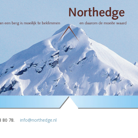
8 80 78.
info@northedge.nl