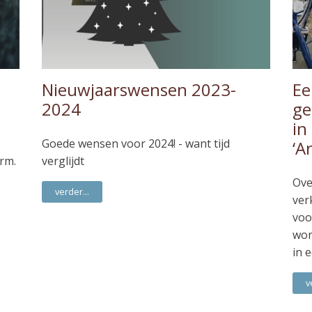
Nieuwjaarswensen 2023-
Ee
2024
ge
in
Goede wensen voor 2024! - want tijd
‘A
orm.
verglijdt
Ove
verder...
ver
voo
wor
in 
v