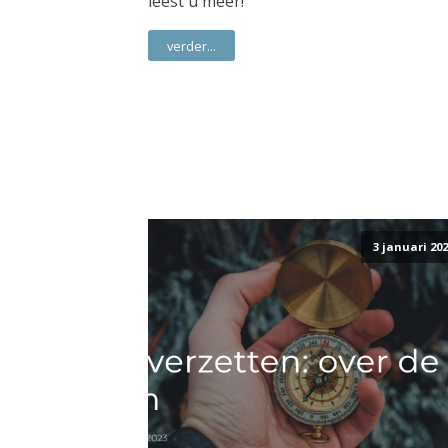
leest u meer!
verder...
3 januari 202