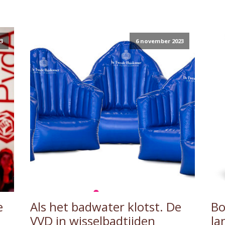
3
6 november 2023
e
Als het badwater klotst. De
Bo
VVD in wisselbadtijden
la