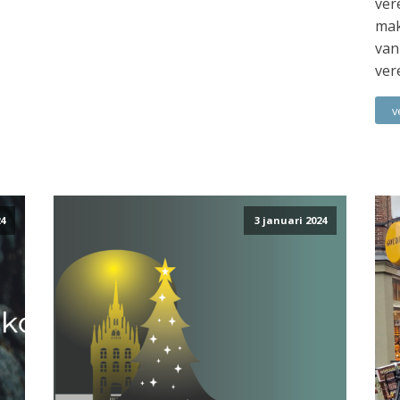
ver
mak
van
ver
v
4
3 januari 2024