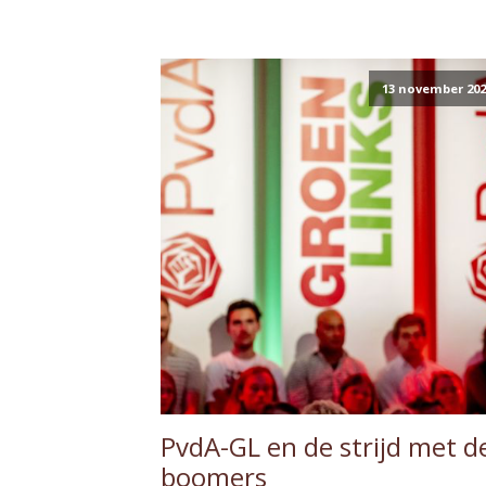
13 november 202
PvdA-GL en de strijd met d
boomers