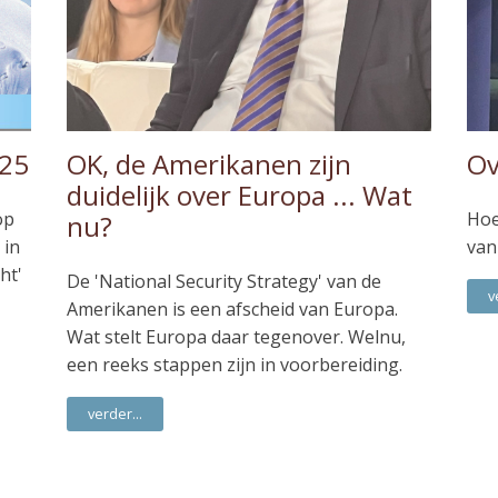
025
OK, de Amerikanen zijn
Ov
duidelijk over Europa ... Wat
op
Hoe
nu?
 in
van
ht'
De 'National Security Strategy' van de
v
Amerikanen is een afscheid van Europa.
Wat stelt Europa daar tegenover. Welnu,
een reeks stappen zijn in voorbereiding.
verder...