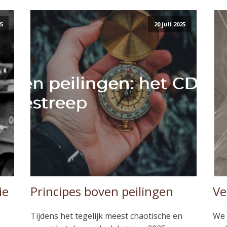
25
20 juli 2025
ie
Principes boven peilingen
Ve
Tijdens het tegelijk meest chaotische en
We 