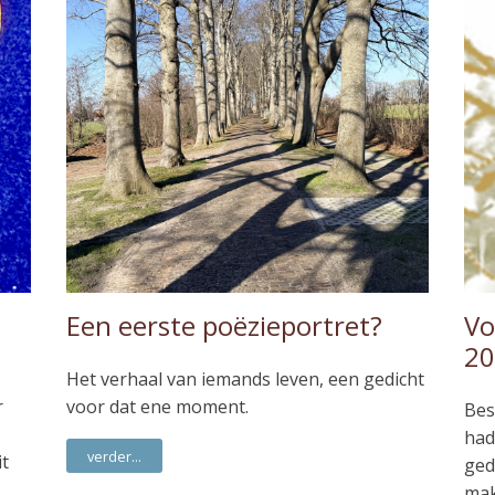
Een eerste poëzieportret?
Vo
20
Het verhaal van iemands leven, een gedicht
r
voor dat ene moment.
Bes
had
verder...
it
ged
mak