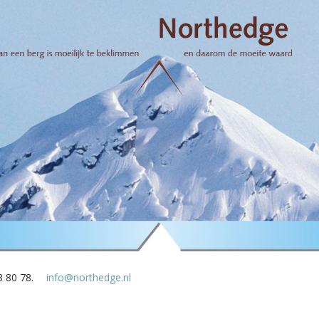
8 80 78.
info@northedge.nl