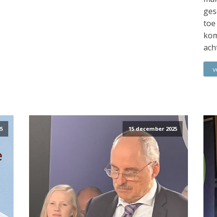
ges
toe
kom
ach
v
5
15 december 2025