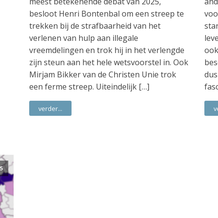
meest betekenende debat van 2025,
and
besloot Henri Bontenbal om een streep te
voo
trekken bij de strafbaarheid van het
sta
verlenen van hulp aan illegale
lev
vreemdelingen en trok hij in het verlengde
ook
zijn steun aan het hele wetsvoorstel in. Ook
bes
Mirjam Bikker van de Christen Unie trok
dus
een ferme streep. Uiteindelijk […]
fas
verder...
v
5