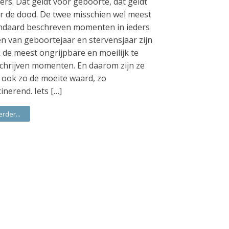
ers. Dat geldt voor geboorte, dat geldt
r de dood. De twee misschien wel meest
ndaard beschreven momenten in ieders
en van geboortejaar en stervensjaar zijn
 de meest ongrijpbare en moeilijk te
chrijven momenten. En daarom zijn ze
 ook zo de moeite waard, zo
cinerend. Iets […]
erder...