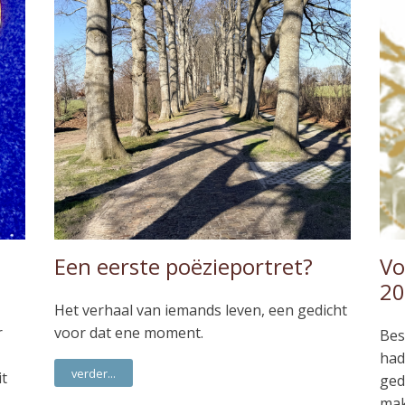
Een eerste poëzieportret?
Vo
20
Het verhaal van iemands leven, een gedicht
r
voor dat ene moment.
Bes
had
verder...
it
ged
mak