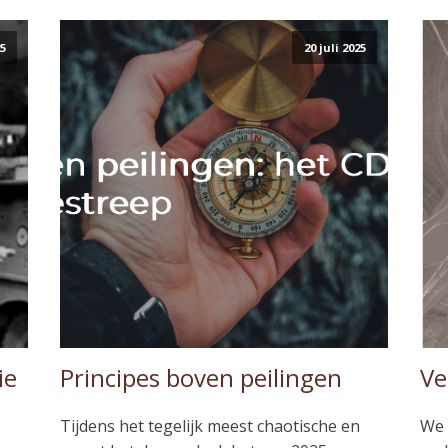
25
20 juli 2025
ie
Principes boven peilingen
Ve
Tijdens het tegelijk meest chaotische en
We 