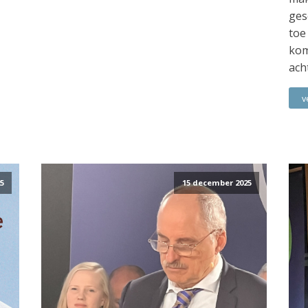
ges
toe
kom
ach
v
5
15 december 2025