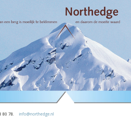
8 80 78.
info@northedge.nl