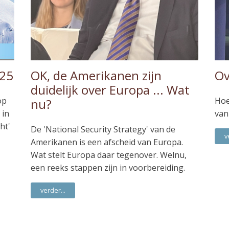
025
OK, de Amerikanen zijn
Ov
duidelijk over Europa ... Wat
op
Hoe
nu?
 in
van
ht'
De 'National Security Strategy' van de
v
Amerikanen is een afscheid van Europa.
Wat stelt Europa daar tegenover. Welnu,
een reeks stappen zijn in voorbereiding.
verder...