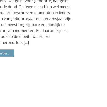
ers. Dat geldt voor geboorte, dat geldt
r de dood. De twee misschien wel meest
ndaard beschreven momenten in ieders
en van geboortejaar en stervensjaar zijn
 de meest ongrijpbare en moeilijk te
chrijven momenten. En daarom zijn ze
 ook zo de moeite waard, zo
cinerend. Iets […]
erder...