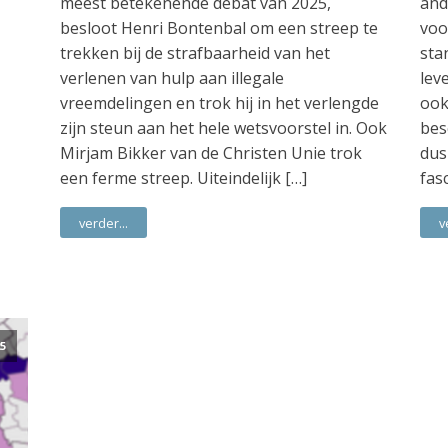
meest betekenende debat van 2025,
and
besloot Henri Bontenbal om een streep te
voo
trekken bij de strafbaarheid van het
sta
verlenen van hulp aan illegale
lev
vreemdelingen en trok hij in het verlengde
ook
zijn steun aan het hele wetsvoorstel in. Ook
bes
Mirjam Bikker van de Christen Unie trok
dus
een ferme streep. Uiteindelijk […]
fas
verder...
v
5