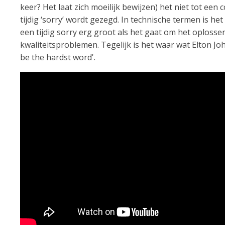
keer? Het laat zich moeilijk bewijzen) het niet tot een c
tijdig ‘sorry’ wordt gezegd. In technische termen is he
een tijdig sorry erg groot als het gaat om het oplosse
kwaliteitsproblemen. Tegelijk is het waar wat Elton Jo
be the hardst word'.