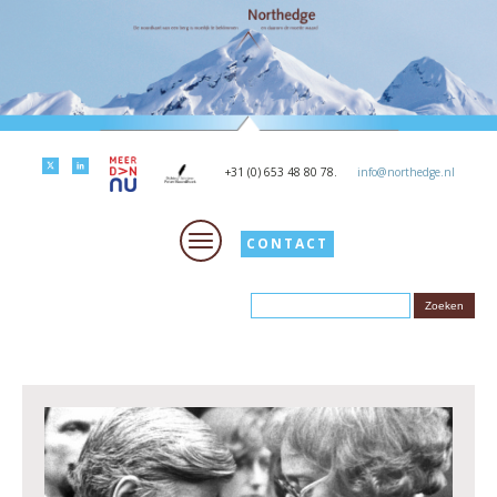
+31 (0) 653 48 80 78.
info@northedge.nl
CONTACT