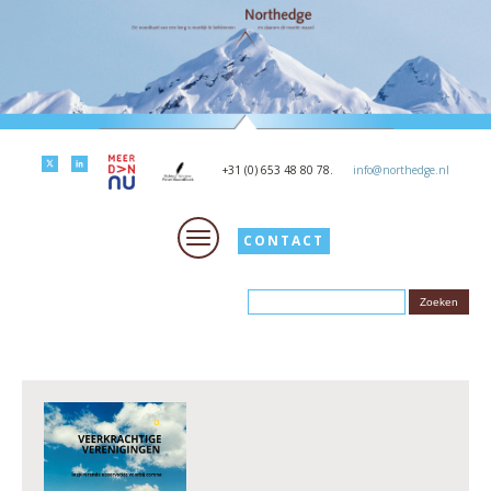
+31 (0) 653 48 80 78.
info@northedge.nl
CONTACT