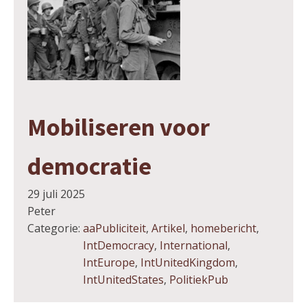
Mobiliseren voor
democratie
29 juli 2025
Peter
Categorie:
aaPubliciteit
,
Artikel
,
homebericht
,
IntDemocracy
,
International
,
IntEurope
,
IntUnitedKingdom
,
IntUnitedStates
,
PolitiekPub