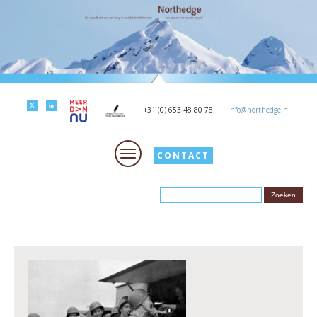
+31 (0) 653 48 80 78.
info@northedge.nl
CONTACT