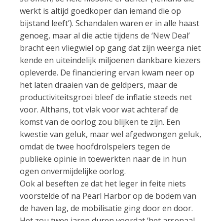
werkt is altijd goedkoper dan iemand die op
bijstand leeft’). Schandalen waren er in alle haast
genoeg, maar al die actie tijdens de ‘New Deal’
bracht een vliegwiel op gang dat zijn weerga niet
kende en uiteindelijk miljoenen dankbare kiezers
opleverde. De financiering ervan kwam neer op
het laten draaien van de geldpers, maar de
productiviteitsgroei bleef de inflatie steeds net
voor. Althans, tot vlak voor wat achteraf de
komst van de oorlog zou blijken te zijn. Een
kwestie van geluk, maar wel afgedwongen geluk,
omdat de twee hoofdrolspelers tegen de
publieke opinie in toewerkten naar de in hun
ogen onvermijdelijke oorlog.
Ook al beseften ze dat het leger in feite niets
voorstelde of na Pearl Harbor op de bodem van
de haven lag, de mobilisatie ging door en door.
Het zou twee jaren duren voordat ‘het arsenaal