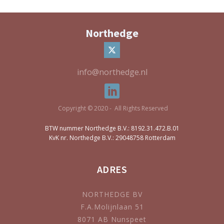
Northedge
info@northedge.nl
Copyright © 2020 - All Rights Reserved
BTW nummer Northedge B.V.: 8192.31.472.B.01
KvK nr. Northedge B.V.: 29048758 Rotterdam
ADRES
NORTHEDGE BV
F.A.Molijnlaan 51
8071 AB Nunspeet