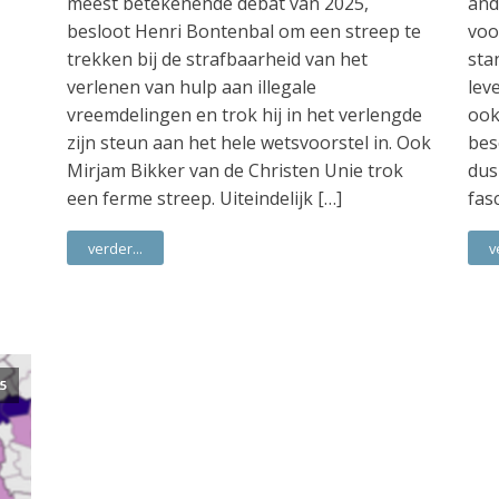
meest betekenende debat van 2025,
and
besloot Henri Bontenbal om een streep te
voo
trekken bij de strafbaarheid van het
sta
verlenen van hulp aan illegale
lev
vreemdelingen en trok hij in het verlengde
ook
zijn steun aan het hele wetsvoorstel in. Ook
bes
Mirjam Bikker van de Christen Unie trok
dus
een ferme streep. Uiteindelijk […]
fas
verder...
v
5