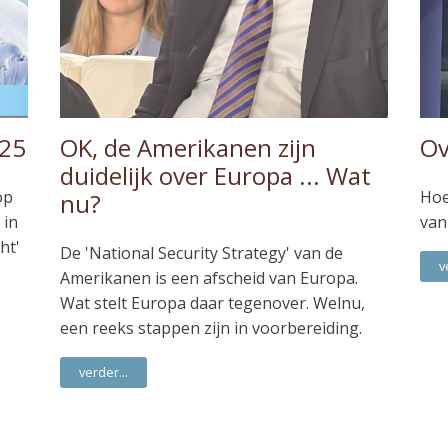
025
OK, de Amerikanen zijn
Ov
duidelijk over Europa ... Wat
op
Hoe
nu?
 in
van
ht'
De 'National Security Strategy' van de
v
Amerikanen is een afscheid van Europa.
Wat stelt Europa daar tegenover. Welnu,
een reeks stappen zijn in voorbereiding.
verder...