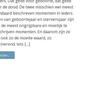
ers. Dat geldt voor geboorte, dat geldt
r de dood. De twee misschien wel meest
ndaard beschreven momenten in ieders
en van geboortejaar en stervensjaar zijn
 de meest ongrijpbare en moeilijk te
chrijven momenten. En daarom zijn ze
 ook zo de moeite waard, zo
cinerend. Iets […]
erder...