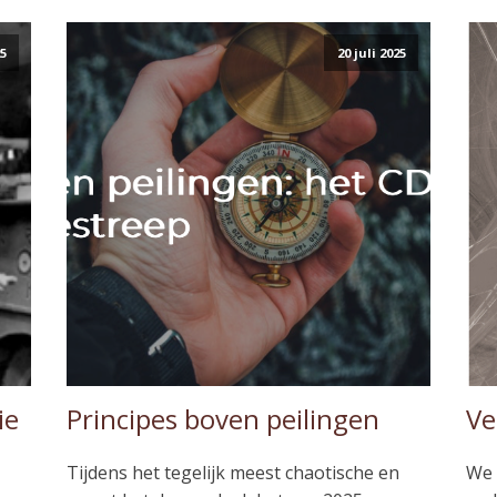
25
20 juli 2025
ie
Principes boven peilingen
Ve
Tijdens het tegelijk meest chaotische en
We 