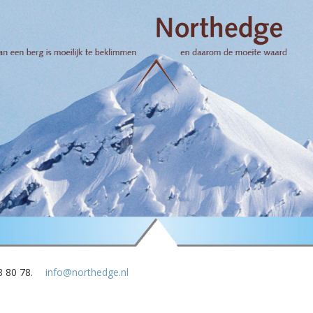
8 80 78.
info@northedge.nl