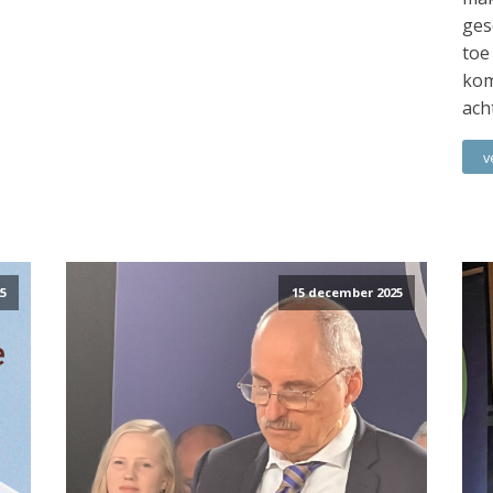
ges
toe
kom
ach
v
5
15 december 2025