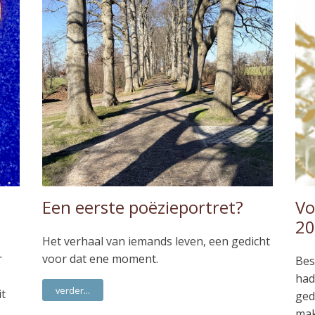
Een eerste poëzieportret?
Vo
20
Het verhaal van iemands leven, een gedicht
r
voor dat ene moment.
Bes
had
verder...
it
ged
mak