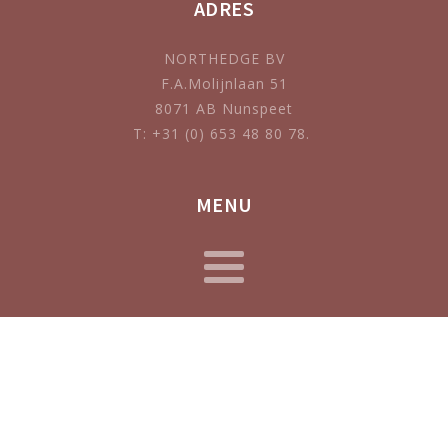
ADRES
NORTHEDGE BV
F.A.Molijnlaan 51
8071 AB Nunspeet
T: +31 (0) 653 48 80 78.
MENU