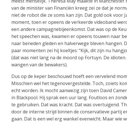
meest menselijk. Theresa May maakte in Manchester 
van de minister van Financiën kreeg zei ze dat je norm
niet de robot die ze soms kan zijn. Dat gold ook voor 
moment, toen er opeens de verkeerde videoband werd o
een andere campagnebijeenkomst. Dat was op de Keuke
het speechen was, kwamen er opeens touwen naar b
naar beneden gleden en halverwege bleven hangen. Do
paar momenten zei hij koeltjes: “Kijk, dit zijn nu hangj
(dat was niet lang na de moord op Fortuyn. De idioten
wangen van de bewakers).
Dus op de keper beschouwd hoeft een vervelend mome
Misschien wel het tegenovergestelde. Toch, zoiets komt
echt worden. Ik mocht aanwezig zijn toen David Camer
in Blackpool. Hij sprak een uur lang. Foutloos en zond
te gebruiken. Dat was kracht. Dat was overtuigend. 
door de interne strijd binnen de conservatieve partij 
gaan. Dat is een wel erg wankel evenwicht. Maar wie w