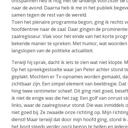
ontspannen heb ik nog met de landelijk voorzitter 
naar de avond. Daarna heb ik me in het publiek begev
samen tegen de rest van de wereld.
Toen het plenaire programma begon, ging ik rechts voo
hoofdentree naar de zaal. Daar gingen de prominenten
zaalregisseur. Vlak voor het einde van het korte pro
bekende manier te spreken. Met humor, wat woorden 
langslopen van de politieke actualiteit.
Terwijl hij sprak, dacht ik iets te zien wat niet klopte
Op het spreekgestoelte waar Jan Peter achter stond 
geplakt. Mochten er Tv-opnames worden gemaakt, dan zo
zichtbaar zijn. Een simpel element van beeldregie. Da
hing twee centimeter scheef. Dit ging niet goed, bese
ik niet de enige was die het zag. Een golf van onrust s
links, waar de zaalregisseur stond. Die was inmiddels
niet goed bij. Ze zwaaide onze richting op. Mijn richtin
dienst! Maar terwijl dat door mijn hoofd ging, stond ik 
het bord steeds verder opzij begon te hellen en iedere