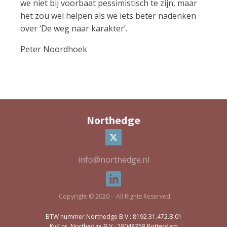
we niet bij voorbaat pessimistisch te zijn, maar
het zou wel helpen als we iets beter nadenken
over ‘De weg naar karakter’.
Peter Noordhoek
Northedge
info@northedge.nl
Copyright © 2020 - All Rights Reserved
BTW nummer Northedge B.V.: 8192.31.472.B.01
KvK nr. Northedge B.V.: 29048758 Rotterdam