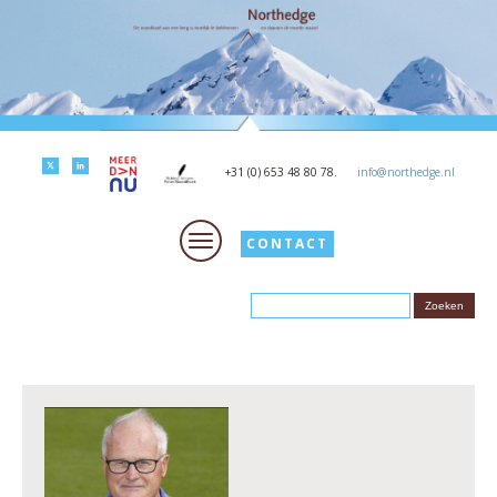
+31 (0) 653 48 80 78.
info@northedge.nl
CONTACT