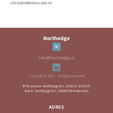
christendemocraat.nl.
Northedge
info@northedge.nl
Copyright © 2020 - All Rights Reserved
BTW nummer Northedge B.V.: 8192.31.472.B.01
KvK nr. Northedge B.V.: 29048758 Rotterdam
ADRES