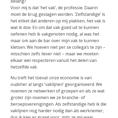
belang?
Voor mij is dat ‘het vak’, de professie. Daarin
moet de brug geslagen worden. ‘Zelfstandige’ is
het etiket dat anderen op mij plakken, het vak is
wat ik doe. En om dat vak goed uit te kunnen
oefenen heb ik vakgenoten nodig, al was het
maar om aan de bar over mijn vak te kunnen
kletsen. We hoeven niet per se collega’s te zijn –
misschien zelfs liever niet – maar we moeten
elkaar wel respecteren vanuit het delen van
hetzelfde vak.
Nu treft het toeval: onze economie is van
oudsher al langs ‘vaklijnen’ georganiseerd. We
noemen ze netwerken of groepen en als ze wat
groter zijn noemen we ze branche- of
beroepsverenigingen. Als zelfstandige heb ik die
vaklijnen nog harder nodig dan als werknemer,
dus ik kies er graag voor, mits ze mij waar