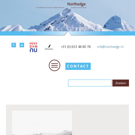
+31 (0) 653 48 80 78.
info@northedge.nl
CONTACT