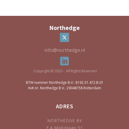
Northedge
info@northedge.nl
Copyright © 2020 - All Rights Reserved
BTW nummer Northedge B.V.: 8192.31.472.B.01
KvK nr. Northedge B.V.: 29048758 Rotterdam
ADRES
NORTHEDGE BV
F.A.Molijnlaan 51