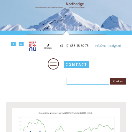
+31 (0) 653 48 80 78.
info@northedge.nl
CONTACT