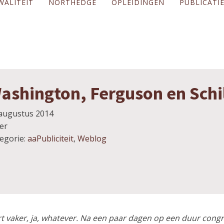
WALITEIT
NORTHEDGE
OPLEIDINGEN
PUBLICATI
ashington, Ferguson en Schi
augustus 2014
er
egorie:
aaPubliciteit
,
Weblog
vaker, ja, whatever. Na een paar dagen op een duur congres 