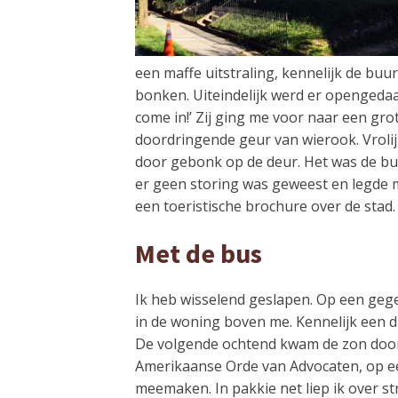
een maffe uitstraling, kennelijk de bu
bonken. Uiteindelijk werd er opengedaa
come in!’ Zij ging me voor naar een gr
doordringende geur van wierook. Vrolijk
door gebonk op de deur. Het was de buu
er geen storing was geweest en legde m
een toeristische brochure over de stad.
Met de bus
Ik heb wisselend geslapen. Op een geg
in de woning boven me. Kennelijk een du
De volgende ochtend kwam de zon door d
Amerikaanse Orde van Advocaten, op een 
meemaken. In pakkie net liep ik over st