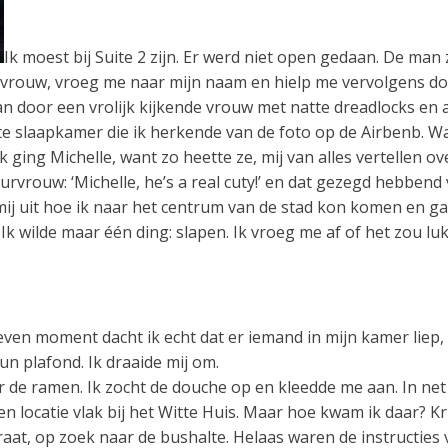
Ik moest bij Suite 2 zijn. Er werd niet open gedaan. De ma
urvrouw, vroeg me naar mijn naam en hielp me vervolgens do
n door een vrolijk kijkende vrouw met natte dreadlocks en 
ote slaapkamer die ik herkende van de foto op de Airbenb. 
 ging Michelle, want zo heette ze, mij van alles vertellen 
rvrouw: ‘Michelle, he’s a real cuty!’ en dat gezegd hebbend
ij uit hoe ik naar het centrum van de stad kon komen en ga
 Ik wilde maar één ding: slapen. Ik vroeg me af of het zou l
even moment dacht ik echt dat er iemand in mijn kamer liep
n plafond. Ik draaide mij om.
e ramen. Ik zocht de douche op en kleedde me aan. In net p
locatie vlak bij het Witte Huis. Maar hoe kwam ik daar? Krij
raat, op zoek naar de bushalte. Helaas waren de instructies v