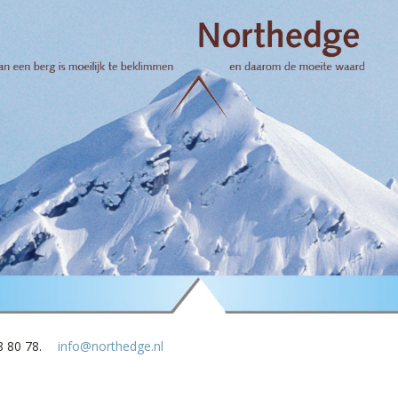
8 80 78.
info@northedge.nl