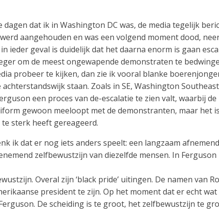
e dagen dat ik in Washington DC was, de media tegelijk beric
 werd aangehouden en was een volgend moment dood, neerg
 ieder geval is duidelijk dat het daarna enorm is gaan escal
ger om de meest ongewapende demonstraten te bedwingen. A
ia probeer te kijken, dan zie ik vooral blanke boerenjonge
 achterstandswijk staan. Zoals in SE, Washington Southeast
 Ferguson een proces van de-escalatie te zien valt, waarbij d
uniform gewoon meeloopt met de demonstranten, maar het is 
e te sterk heeft gereageerd.
 denk ik dat er nog iets anders speelt: een langzaam afnemen
enemend zelfbewustzijn van diezelfde mensen. In Ferguson 
ustzijn. Overal zijn ‘black pride’ uitingen. De namen van Ro
Amerikaanse president te zijn. Op het moment dat er echt wat 
Ferguson. De scheiding is te groot, het zelfbewustzijn te gr