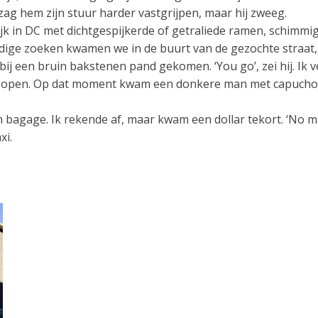
 zag hem zijn stuur harder vastgrijpen, maar hij zweeg.
jk in DC met dichtgespijkerde of getraliede ramen, schimmige
 nodige zoeken kwamen we in de buurt van de gezochte stra
 bij een bruin bakstenen pand gekomen. ‘You go’, zei hij. Ik v
d open. Op dat moment kwam een donkere man met capuchon
n bagage. Ik rekende af, maar kwam een dollar tekort. ‘No mat
xi.