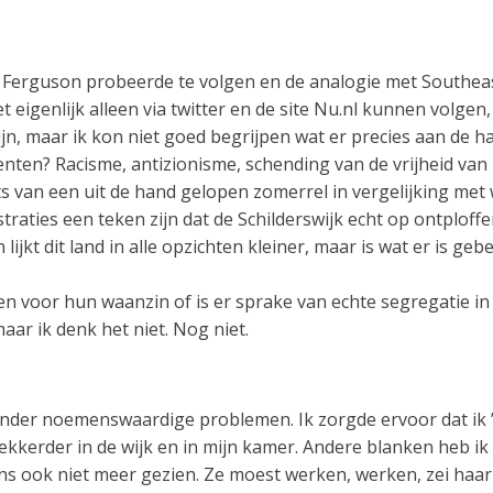
in Ferguson probeerde te volgen en de analogie met Southea
et eigenlijk alleen via twitter en de site Nu.nl kunnen volg
ijn, maar ik kon niet goed begrijpen wat er precies aan de 
ten? Racisme, antizionisme, schending van de vrijheid van m
ts van een uit de hand gelopen zomerrel in vergelijking met 
aties een teken zijn dat de Schilderswijk echt op ontploffen 
 lijkt dit land in alle opzichten kleiner, maar is wat er is g
ijgen voor hun waanzin of is er sprake van echte segregatie i
maar ik denk het niet. Nog niet.
 zonder noemenswaardige problemen. Ik zorgde ervoor dat ik ’
kkerder in de wijk en in mijn kamer. Andere blanken heb ik 
gens ook niet meer gezien. Ze moest werken, werken, zei haar