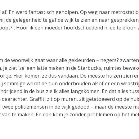
d af. En werd fantastisch geholpen. Op weg naar metrostati
ij de gelegenheid te gaf de wijk te zien en naar gesprekken
 afloopt?', Hoor ik een moeder hoofdschuddend in de telefoon
 om de woonwijk gaat waar alle gekleurden – negers? zwarten
 Je ziet ‘ze’ een latte maken in de Starbucks, ruimtes be
poortje. Hier komen ze dus vandaan. De meeste huizen zien er
Bij sommige wordt de tuin onderhouden alsof er een wedst
ndrijdend in de bus zie ik alles langskomen. En dat alles t
aarachter. Graffiti zit op muren, zit getatoeëerd op de huid.
r twee politiemensen in de wijk gedood – maar de meeste m
at van te maken. En dan kom je zonder problemen op het me