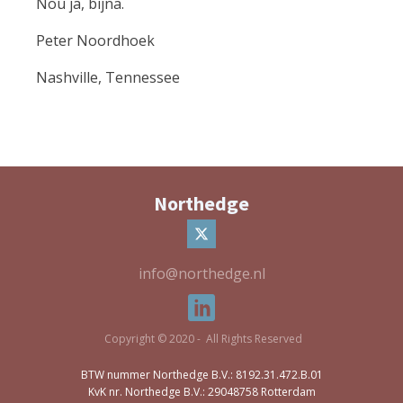
Nou ja, bijna.
Peter Noordhoek
Nashville, Tennessee
Northedge
info@northedge.nl
Copyright © 2020 - All Rights Reserved
BTW nummer Northedge B.V.: 8192.31.472.B.01
KvK nr. Northedge B.V.: 29048758 Rotterdam