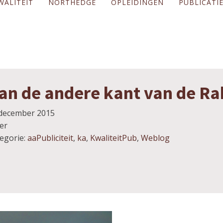
WALITEIT
NORTHEDGE
OPLEIDINGEN
PUBLICATI
an de andere kant van de R
december 2015
er
egorie:
aaPubliciteit
,
ka
,
KwaliteitPub
,
Weblog