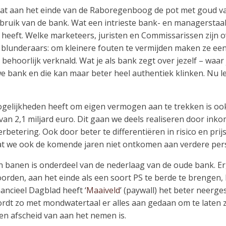
n dat aan het einde van de Raboregenboog de pot met goud 
gebruik van de bank. Wat een intrieste bank- en managerstaal
 heeft. Welke marketeers, juristen en Commissarissen zijn 
 blunderaars: om kleinere fouten te vermijden maken ze ee
behoorlijk verknald. Wat je als bank zegt over jezelf – waa
euwe bank en die kan maar beter heel authentiek klinken. Nu l
elijkheden heeft om eigen vermogen aan te trekken is ook
t van 2,1 miljard euro. Dit gaan we deels realiseren door in
rbetering. Ook door beter te differentiëren in risico en pri
dat we ook de komende jaren niet ontkomen aan verdere pers
 banen is onderdeel van de nederlaag van de oude bank. Er
orden, aan het einde als een soort PS te berde te brengen,
ancieel Dagblad heeft ‘
Maaiveld
’ (paywall) het beter neerg
ordt zo met mondwatertaal er alles aan gedaan om te late
en afscheid van aan het nemen is.