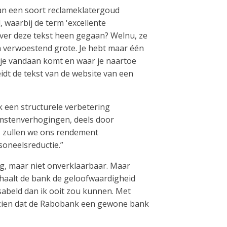
van een soort reclameklatergoud
, waarbij de term 'excellente
over deze tekst heen gegaan? Welnu, ze
n verwoestend grote. Je hebt maar één
r je vandaan komt en waar je naartoe
eidt de tekst van de website van een
 een structurele verbetering
komstenverhogingen, deels door
js zullen we ons rendement
oneelsreductie.”
g, maar niet onverklaarbaar. Maar
 haalt de bank de geloofwaardigheid
esabeld dan ik ooit zou kunnen. Met
n zien dat de Rabobank een gewone bank