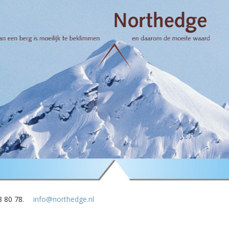
8 80 78.
info@northedge.nl