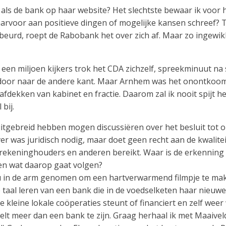
 als de bank op haar website? Het slechtste bewaar ik voor he
daarvoor aan positieve dingen of mogelijke kansen schreef? 
eurd, roept de Rabobank het over zich af. Maar zo ingewikke
 een miljoen kijkers trok het CDA zichzelf, spreekminuut na
t door naar de andere kant. Maar Arnhem was het onontkoomb
 afdekken van kabinet en fractie. Daarom zal ik nooit spijt
bij.
uitgebreid hebben mogen discussiëren over het besluit tot
r was juridisch nodig, maar doet geen recht aan de kwalitei
e rekeninghouders en anderen bereikt. Waar is de erkennin
en wat daarop gaat volgen?
au in de arm genomen om een hartverwarmend filmpje te mak
 taal leren van een bank die in de voedselketen haar nieuwe
 kleine lokale coöperaties steunt of financiert en zelf wee
elt meer dan een bank te zijn. Graag herhaal ik met Maaivel