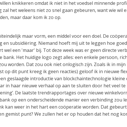
willen knikkeren omdat ik niet in het voedsel minnende profi
 zal het weleens niet zo snel gaan gebeuren, want wie wil e
reden, maar daar kom ik zo op.
uiteindelijk maar vorm, een middel voor een doel. De coöper
 en subsidiëring. Niemand hoeft mij uit te leggen hoe goed
t wel een 'maar' bij. Tot deze week was er geen directe ver
 bank. Het huidige logo zegt alles: een enkele persoon, ric
zou worden. Dat zou ook niet onlogisch zijn. Zoals ik in mijn
t op dit punt kreeg ik geen reacties) geloof ik in nieuwe f
t een geslaagde introductie van blockchaintechnologie klein
r in haar nieuwe verhaal op aan te sluiten door het veel te
rlening’. De laatste trendrapportages over nieuwe winkelvo
 de bank op een onderscheidende manier een verbinding zou 
nk kan weer in het hart een coöperatie worden. Dat gebeurt 
. Een gemist punt? We zullen het er op houden dat het nog ko