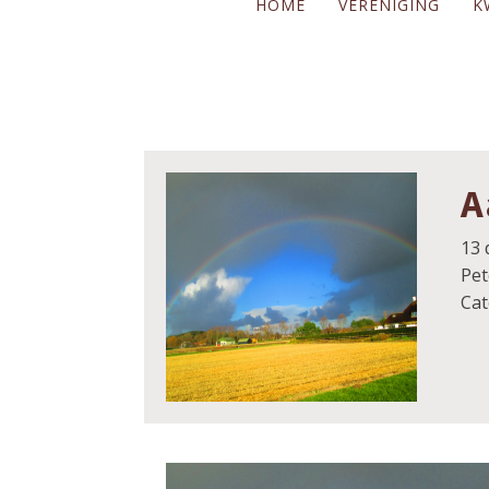
HOME
VERENIGING
K
A
13 
Pet
Cat