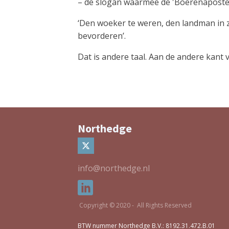
– de slogan waarmee de 'Boerenapostel
‘Den woeker te weren, den landman in z
bevorderen’.
Dat is andere taal. Aan de andere kant
Northedge
info@northedge.nl
Copyright © 2020 - All Rights Reserved
BTW nummer Northedge B.V.: 8192.31.472.B.01