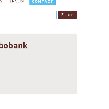
ES
ENGLISH
CONTACT
abobank