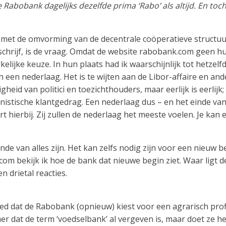
 Rabobank dagelijks dezelfde prima ‘Rabo’ als altijd. En toch
met de omvorming van de decentrale coöperatieve structuu
schrijf, is de vraag. Omdat de website rabobank.com geen hul
lijke keuze. In hun plaats had ik waarschijnlijk tot hetzel
an een nederlaag. Het is te wijten aan de Libor-affaire en and
gheid van politici en toezichthouders, maar eerlijk is eerlijk
istische klantgedrag. Een nederlaag dus – en het einde van 
 hierbij. Zij zullen de nederlaag het meeste voelen. Je kan e
nde van alles zijn. Het kan zelfs nodig zijn voor een nieuw b
m bekijk ik hoe de bank dat nieuwe begin ziet. Waar ligt d
 drietal reacties.
ed dat de Rabobank (opnieuw) kiest voor een agrarisch profie
er dat de term ‘voedselbank’ al vergeven is, maar doet ze h