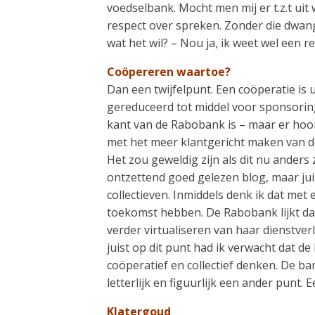
voedselbank. Mocht men mij er t.z.t uit 
respect over spreken. Zonder die dwang
wat het wil? – Nou ja, ik weet wel een 
Coöpereren waartoe?
Dan een twijfelpunt. Een coöperatie is 
gereduceerd tot middel voor sponsoring
kant van de Rabobank is – maar er hoor
met het meer klantgericht maken van de
Het zou geweldig zijn als dit nu anders 
ontzettend goed gelezen blog, maar juis
collectieven. Inmiddels denk ik dat me
toekomst hebben. De Rabobank lijkt daa
verder virtualiseren van haar dienstve
juist op dit punt had ik verwacht dat
coöperatief en collectief denken. De ba
letterlijk en figuurlijk een ander punt
Klatergoud