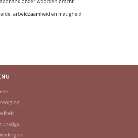
 Rabobank onder woorden bracht:
liefde, arbeidzaamheid en matigheid
ENU
ome
reniging
aliteit
rthedge
leidingen