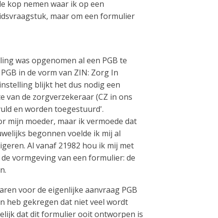
j de kop nemen waar ik op een
eidsvraagstuk, maar om een formulier
elling was opgenomen al een PGB te
 PGB in de vorm van ZIN: Zorg In
nstelling blijkt het dus nodig een
te van de zorgverzekeraar (CZ in ons
uld en worden toegestuurd'.
oor mijn moeder, maar ik vermoede dat
uwelijks begonnen voelde ik mij al
igeren. Al vanaf 21982 hou ik mij met
s de vormgeving van een formulier: de
n.
 waren voor de eigenlijke aanvraag PGB
en heb gekregen dat niet veel wordt
lijk dat dit formulier ooit ontworpen is