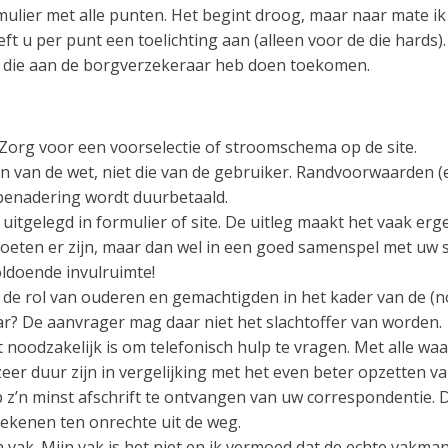
rmulier met alle punten. Het begint droog, maar naar mate ik 
eft u per punt een toelichting aan (alleen voor de die hards)
k die aan de borgverzekeraar heb doen toekomen.
. Zorg voor een voorselectie of stroomschema op de site.
isen van de wet, niet die van de gebruiker. Randvoorwaarden
benadering wordt duurbetaald.
 uitgelegd in formulier of site. De uitleg maakt het vaak erge
ten er zijn, maar dan wel in een goed samenspel met uw sit
ldoende invulruimte!
an de rol van ouderen en gemachtigden in het kader van de (
ar? De aanvrager mag daar niet het slachtoffer van worden.
noodzakelijk is om telefonisch hulp te vragen. Met alle waard
zeer duur zijn in vergelijking met het even beter opzetten va
’n minst afschrift te ontvangen van uw correspondentie. D
ekenen ten onrechte uit de weg.
 vak. Mijn vak is het niet en ik vermoed dat de echte vakma