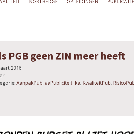
WALITEIT
NORTHEDGE
OPLEIDINGEN
PUBLICATI
ls PGB geen ZIN meer heeft
aart 2016
er
egorie:
AanpakPub
,
aaPubliciteit
,
ka
,
KwaliteitPub
,
RisicoPu