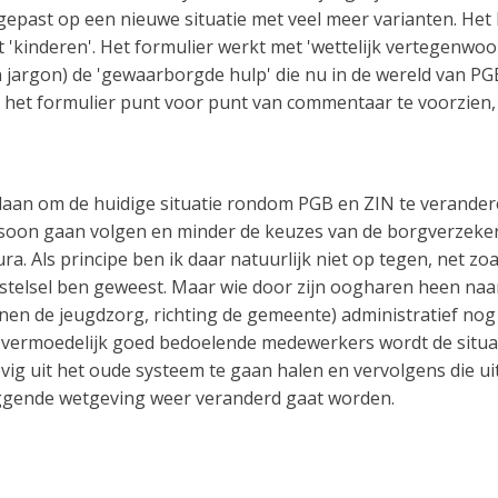
gepast op een nieuwe situatie met veel meer varianten. Het
 'kinderen'. Het formulier werkt met 'wettelijk vertegenwo
 jargon) de 'gewaarborgde hulp' die nu in de wereld van PG
 het formulier punt voor punt van commentaar te voorzien, 
edaan om de huidige situatie rondom PGB en ZIN te verandere
soon gaan volgen en minder de keuzes van de borgverzekeraa
 Als principe ben ik daar natuurlijk niet op tegen, net zoals
stelsel ben geweest. Maar wie door zijn oogharen heen naar e
nnen de jeugdzorg, richting de gemeente) administratief nog l
n vermoedelijk goed bedoelende medewerkers wordt de situat
tevig uit het oude systeem te gaan halen en vervolgens die ui
iggende wetgeving weer veranderd gaat worden.