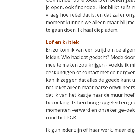
je open, ook financieel. Het blijkt ze
vraag hoe reëel dat is, en dat zal er o
moment kunnen we alleen maar blij met 
te gaan doen. Ik haal diep adem.
Lof en kritiek
En zo kom ik van een strijd om de alg
leiden. Wie had dat gedacht? Mede door
mee te maken zou krijgen - voelde ik m
deskundigen of contact met de borgver
kan ik zeggen dat alles de goede kant ui
het loket alleen maar barse onwil hee
dat ik van het kastje naar de muur hoefd
bezoeking. Ik ben hoog opgeleid en gee
momenten verward en onzeker gevoeld.
rond het PGB.
Ik gun ieder zijn of haar werk, maar e