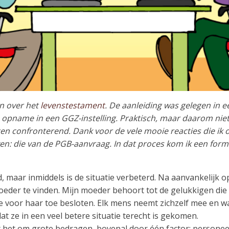
n over het
levenstestament
. De aanleiding was gelegen in e
 opname in een GGZ-instelling. Praktisch, maar daarom nie
chten confronterend. Dank voor de vele mooie reacties die i
: die van de PGB-aanvraag. In dat proces kom ik een formuli
, maar inmiddels is de situatie verbeterd. Na aanvankelijk 
der te vinden. Mijn moeder behoort tot de gelukkigen die 
voor haar toe besloten. Elk mens neemt zichzelf mee en wat
dat ze in een veel betere situatie terecht is gekomen.
 het om grote bedragen, bovenal door één factor: personee