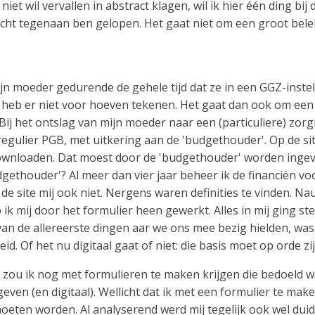
et wil vervallen in abstract klagen, wil ik hier één ding bi
echt tegenaan ben gelopen. Het gaat niet om een groot bel
ijn moeder gedurende de gehele tijd dat ze in een GGZ-inst
t, heb er niet voor hoeven tekenen. Het gaat dan ook om een
ij het ontslag van mijn moeder naar een (particuliere) zorgi
regulier PGB, met uitkering aan de 'budgethouder'. Op de si
downloaden. Dat moest door de 'budgethouder' worden ingev
dgethouder'? Al meer dan vier jaar beheer ik de financiën v
 de site mij ook niet. Nergens waren definities te vinden. Na
ik mij door het formulier heen gewerkt. Alles in mij ging ste
van de allereerste dingen aar we ons mee bezig hielden, wa
d. Of het nu digitaal gaat of niet: die basis moet op orde zij
ter zou ik nog met formulieren te maken krijgen die bedoeld
even (en digitaal). Wellicht dat ik met een formulier te mak
eten worden. Al analyserend werd mij tegelijk ook wel duide