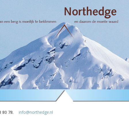
8 80 78.
info@northedge.nl