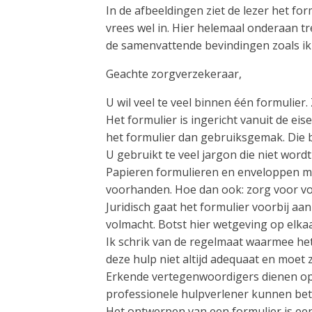
In de afbeeldingen ziet de lezer het fo
vrees wel in. Hier helemaal onderaan tr
de samenvattende bevindingen zoals i
Geachte zorgverzekeraar,
U wil veel te veel binnen één formulier
Het formulier is ingericht vanuit de e
het formulier dan gebruiksgemak. Die 
U gebruikt te veel jargon die niet wordt
Papieren formulieren en enveloppen moe
voorhanden. Hoe dan ook: zorg voor vo
Juridisch gaat het formulier voorbij a
volmacht. Botst hier wetgeving op elka
Ik schrik van de regelmaat waarmee het 
deze hulp niet altijd adequaat en moet 
Erkende vertegenwoordigers dienen op z
professionele hulpverlener kunnen bet
Het ontwerpen van een formulier is een