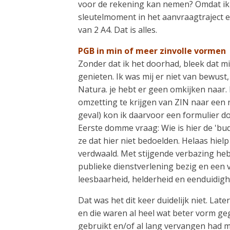
voor de rekening kan nemen? Omdat ik ni
sleutelmoment in het aanvraagtraject 
van 2 A4. Dat is alles.
PGB in min of meer zinvolle vormen
Zonder dat ik het doorhad, bleek dat m
genieten. Ik was mij er niet van bewus
Natura. je hebt er geen omkijken naar. B
omzetting te krijgen van ZIN naar een 
geval) kon ik daarvoor een formulier 
Eerste domme vraag: Wie is hier de 'bu
ze dat hier niet bedoelden. Helaas hielp
verdwaald. Met stijgende verbazing heb 
publieke dienstverlening bezig en een 
leesbaarheid, helderheid en eenduidighei
Dat was het dit keer duidelijk niet. La
en die waren al heel wat beter vorm geg
gebruikt en/of al lang vervangen had mo