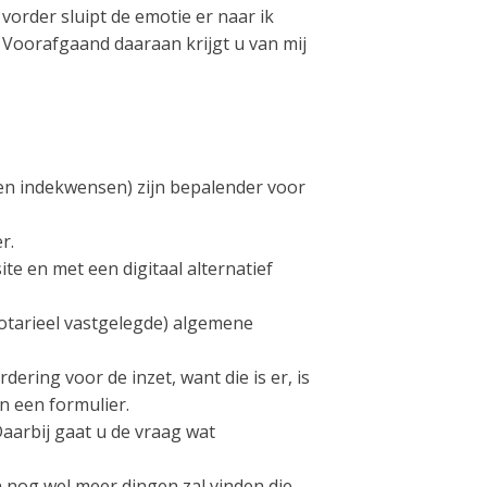
vorder sluipt de emotie er naar ik
. Voorafgaand daaraan krijgt u van mij
 (en indekwensen) zijn bepalender voor
r.
e en met een digitaal alternatief
notarieel vastgelegde) algemene
ering voor de inzet, want die is er, is
n een formulier.
aarbij gaat u de vraag wat
n nog wel meer dingen zal vinden die