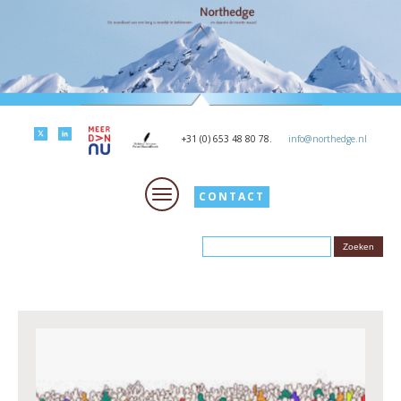
+31 (0) 653 48 80 78.
info@northedge.nl
CONTACT