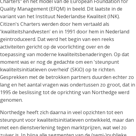
Charters" en het model van de European Foundation for
Quality Management (EFQM) in beeld. Dit laatste in de
variant van het Instituut Nederlandse Kwaliteit (INK).
Citizen's Charters werden door hem vertaald als
'kwaliteitshandvesten' en in 1991 door hem in Nederland
geïntroduceerd. Dat werd het begin van een reeks
activiteiten gericht op de voorlichting over en de
toepassing van moderne kwaliteitsbenaderingen. Op dat
moment was er nog de gedachte om een 'steunpunt
kwaliteitsinitiatieven overheid' (SKiO) op te richten.
Gesprekken met de betrokken partners duurden echter zo
lang en het aantal vragen was ondertussen zo groot, dat in
1995 de beslissing tot de oprichting van Northedge werd
genomen.
Northedge heeft zich daarna in veel opzichten tot een
steunpunt voor kwaliteitsinitiatieven ontwikkeld, maar dan
met een dienstverlening tegen marktprijzen, wat wel zo
zuiver is. In bijna alle segmenten van de (semi-)publieke