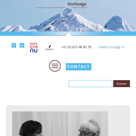
+31 (0) 653 48 80 78.
info@northedge.nl
CONTACT