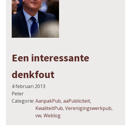
Een interessante
denkfout
4 februari 2013
Peter
Categorie:
AanpakPub
,
aaPubliciteit
,
KwaliteitPub
,
Verenigingswerkpub
,
vw
,
Weblog