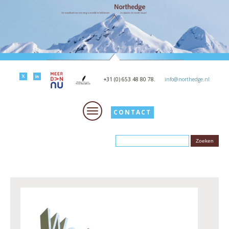
+31 (0) 653 48 80 78.
info@northedge.nl
CONTACT