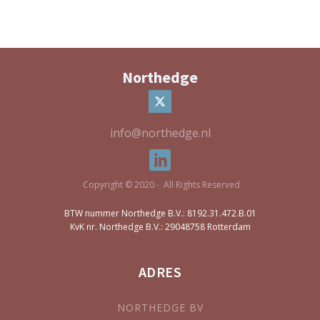
Northedge
info@northedge.nl
Copyright © 2020 - All Rights Reserved
BTW nummer Northedge B.V.: 8192.31.472.B.01
KvK nr. Northedge B.V.: 29048758 Rotterdam
ADRES
NORTHEDGE BV