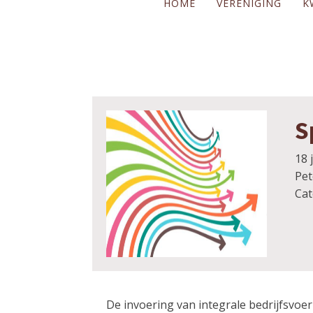
HOME
VERENIGING
K
S
18 
Pet
Cat
De invoering van integrale bedrijfsvoer