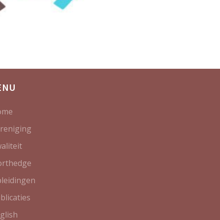
ENU
ome
reniging
aliteit
rthedge
leidingen
blicaties
glish