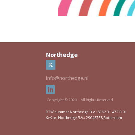
Northedge
info@northedge.nl
Copyright © 2020 - All Rights Reserved
BTW nummer Northedge B.V.: 8192.31.472.B.01
KvK nr. Northedge B.V.: 29048758 Rotterdam