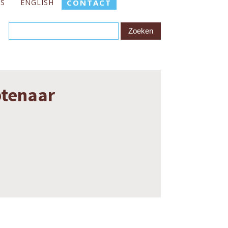
ES
ENGLISH
CONTACT
btenaar