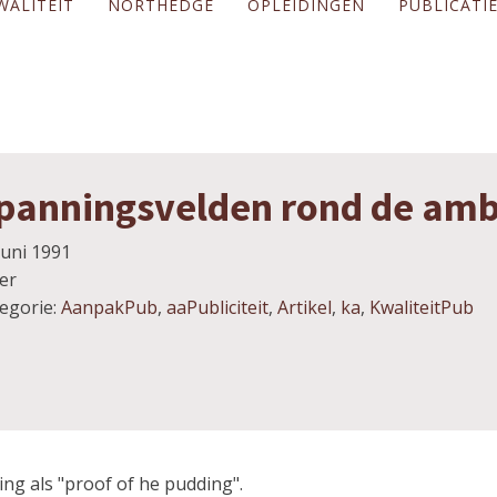
WALITEIT
NORTHEDGE
OPLEIDINGEN
PUBLICATI
panningsvelden rond de am
juni 1991
er
egorie:
AanpakPub
,
aaPubliciteit
,
Artikel
,
ka
,
KwaliteitPub
ing als "proof of he pudding".