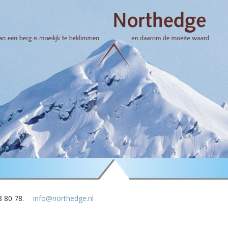
8 80 78.
info@northedge.nl