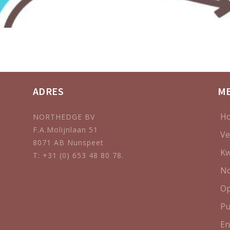
ADRES
M
H
NORTHEDGE BV
F.A.Molijnlaan 51
Ve
8071 AB Nunspeet
Kw
T: +31 (0) 653 48 80 78.
No
Op
Pu
En