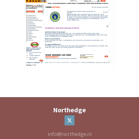
Northedge
info@northedge.nl