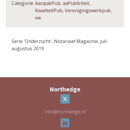
Categorie:
AanpakPub
,
aaPubliciteit
,
KwaliteitPub
,
Verenigingswerkpub
,
vw
Serie 'Onderzocht', Notariaat Magazine, juli-
augustus 2019.
Northedge
info@northedge.nl