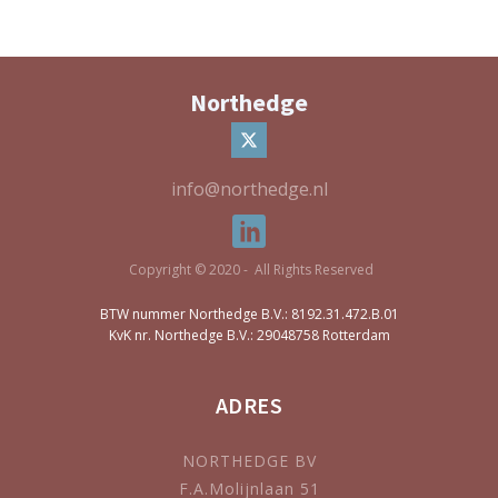
Northedge
info@northedge.nl
Copyright © 2020 - All Rights Reserved
BTW nummer Northedge B.V.: 8192.31.472.B.01
KvK nr. Northedge B.V.: 29048758 Rotterdam
ADRES
NORTHEDGE BV
F.A.Molijnlaan 51