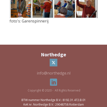
foto's: Garenspinnerij
Northedge
info@northedge.nl
Copyright © 2020 - All Rights Reserved
BTW nummer Northedge B.V.: 8192.31.472.B.01
KvK nr. Northedge B.V.: 29048758 Rotterdam