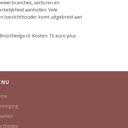
hoewel branches, sectoren en
erkelijkheid aanhollen. Vele
n toezichthouder komt uitgebreid aan
@northedge.nl. Kosten: 15 euro plus
ENU
ome
reniging
aliteit
rthedge