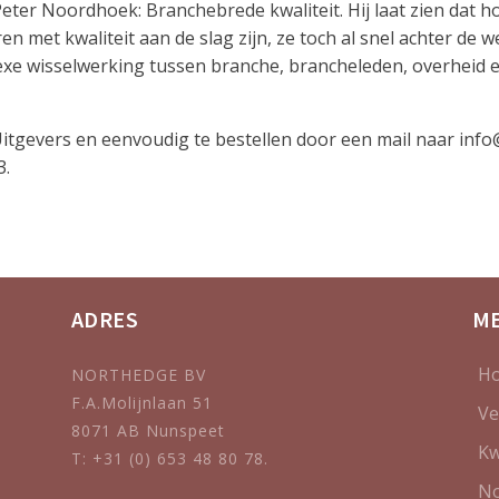
Peter Noordhoek: Branchebrede kwaliteit. Hij laat zien dat 
 met kwaliteit aan de slag zijn, ze toch al snel achter de w
e wisselwerking tussen branche, brancheleden, overheid e
Uitgevers en eenvoudig te bestellen door een mail naar info
3.
ADRES
M
H
NORTHEDGE BV
F.A.Molijnlaan 51
Ve
8071 AB Nunspeet
Kw
T: +31 (0) 653 48 80 78.
No