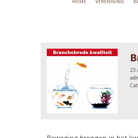
HOME
VERENIGING
K
B
23 
ad
Cat
Beweging brengen in het kwa