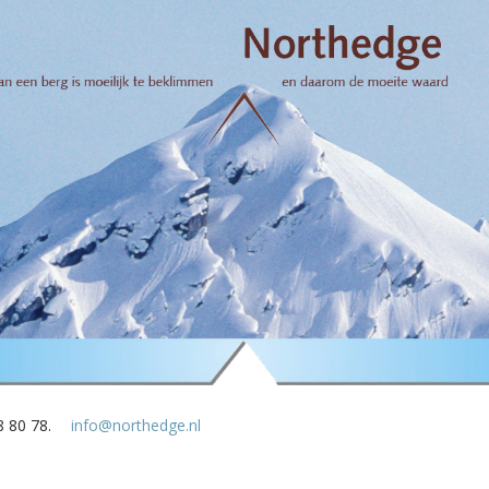
8 80 78.
info@northedge.nl