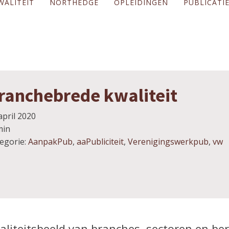
WALITEIT
NORTHEDGE
OPLEIDINGEN
PUBLICATI
ranchebrede kwaliteit
april 2020
min
egorie:
AanpakPub
,
aaPubliciteit
,
Verenigingswerkpub
,
vw
liteitsbeeld van branches, sectoren en be