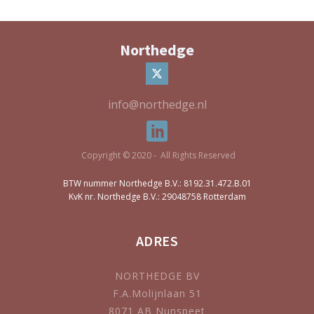
Northedge
info@northedge.nl
Copyright © 2020 - All Rights Reserved
BTW nummer Northedge B.V.: 8192.31.472.B.01
KvK nr. Northedge B.V.: 29048758 Rotterdam
ADRES
NORTHEDGE BV
F.A.Molijnlaan 51
8071 AB Nunspeet