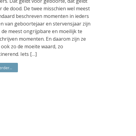
ers. Dat geldt voor geboorte, dat geldt
r de dood. De twee misschien wel meest
ndaard beschreven momenten in ieders
en van geboortejaar en stervensjaar zijn
 de meest ongrijpbare en moeilijk te
chrijven momenten. En daarom zijn ze
 ook zo de moeite waard, zo
cinerend. Iets […]
erder...