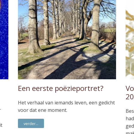
Een eerste poëzieportret?
Vo
20
Het verhaal van iemands leven, een gedicht
r
voor dat ene moment.
Bes
had
verder...
it
ged
mak