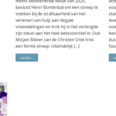
meest betekenende debat van 2025,
and
besloot Henri Bontenbal om een streep te
voo
trekken bij de strafbaarheid van het
sta
verlenen van hulp aan illegale
lev
vreemdelingen en trok hij in het verlengde
ook
zijn steun aan het hele wetsvoorstel in. Ook
bes
Mirjam Bikker van de Christen Unie trok
dus
een ferme streep. Uiteindelijk […]
fas
verder...
v
5