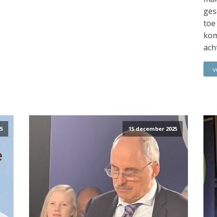
ges
toe
kom
ach
v
5
15 december 2025