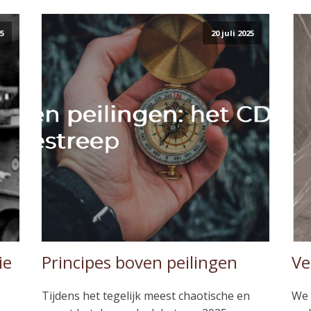
25
20 juli 2025
ie
Principes boven peilingen
Ve
Tijdens het tegelijk meest chaotische en
We 