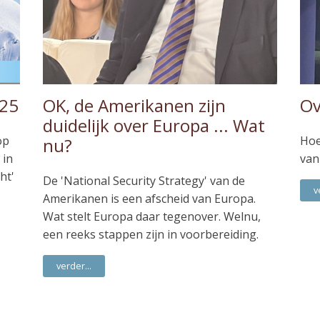
025
OK, de Amerikanen zijn
Ov
duidelijk over Europa ... Wat
op
Hoe
nu?
 in
van
ht'
De 'National Security Strategy' van de
v
Amerikanen is een afscheid van Europa.
Wat stelt Europa daar tegenover. Welnu,
een reeks stappen zijn in voorbereiding.
verder...