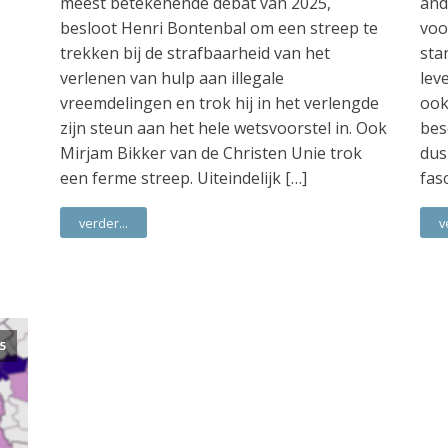
meest betekenende debat van 2025,
and
besloot Henri Bontenbal om een streep te
voo
trekken bij de strafbaarheid van het
sta
verlenen van hulp aan illegale
lev
vreemdelingen en trok hij in het verlengde
ook
zijn steun aan het hele wetsvoorstel in. Ook
bes
Mirjam Bikker van de Christen Unie trok
dus
een ferme streep. Uiteindelijk […]
fas
verder...
v
5