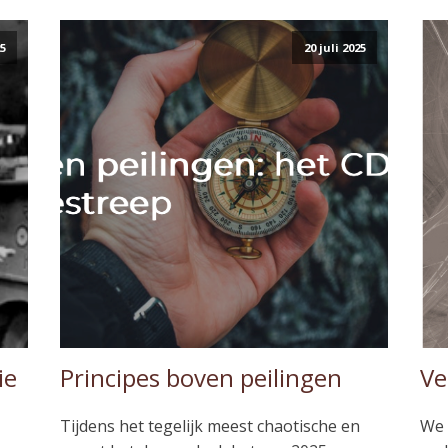
25
20 juli 2025
ie
Principes boven peilingen
Ve
Tijdens het tegelijk meest chaotische en
We 