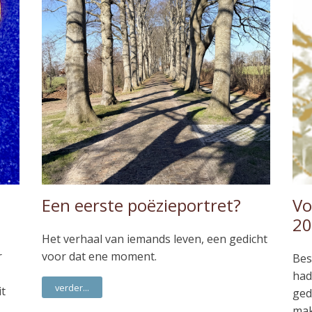
Een eerste poëzieportret?
Vo
20
Het verhaal van iemands leven, een gedicht
r
voor dat ene moment.
Bes
had
verder...
it
ged
mak