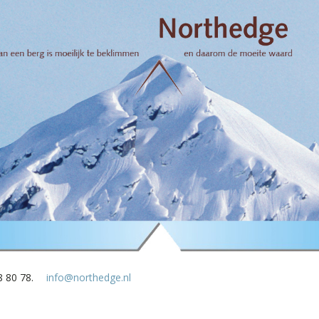
8 80 78.
info@northedge.nl