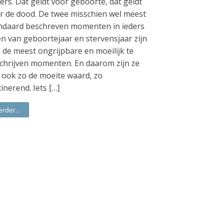
ers. Dat geldt voor geboorte, dat geldt
r de dood. De twee misschien wel meest
ndaard beschreven momenten in ieders
en van geboortejaar en stervensjaar zijn
 de meest ongrijpbare en moeilijk te
chrijven momenten. En daarom zijn ze
 ook zo de moeite waard, zo
cinerend. Iets […]
erder...