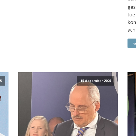
ges
toe
kom
ach
v
5
15 december 2025