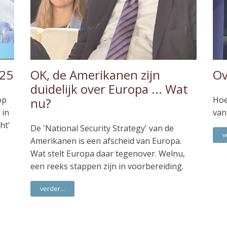
025
OK, de Amerikanen zijn
Ov
duidelijk over Europa ... Wat
op
Hoe
nu?
 in
van
ht'
De 'National Security Strategy' van de
v
Amerikanen is een afscheid van Europa.
Wat stelt Europa daar tegenover. Welnu,
een reeks stappen zijn in voorbereiding.
verder...