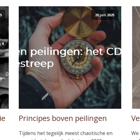
25
20 juli 2025
ie
Principes boven peilingen
Ve
Tijdens het tegelijk meest chaotische en
We 