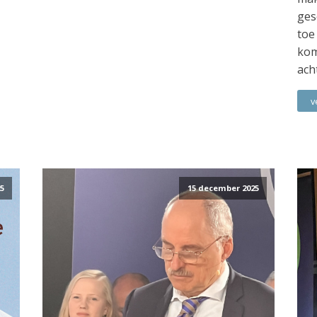
ges
toe
kom
ach
v
5
15 december 2025