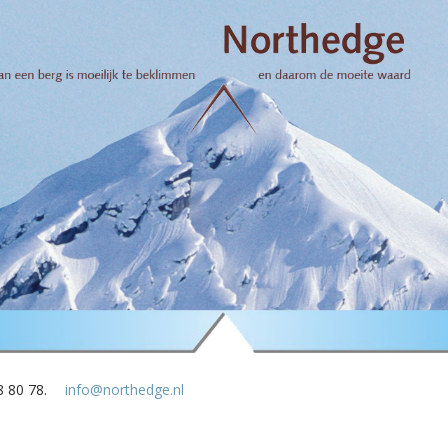
8 80 78.
info@northedge.nl