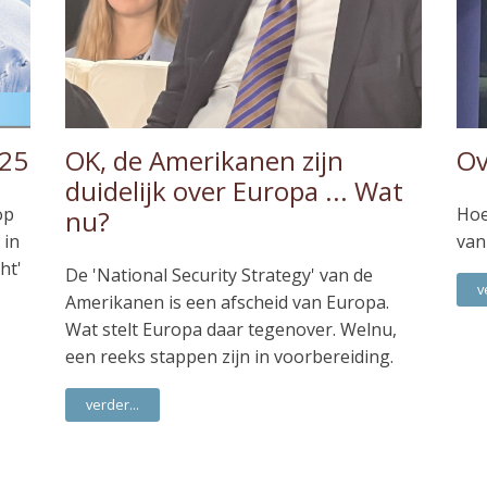
025
OK, de Amerikanen zijn
Ov
duidelijk over Europa ... Wat
op
Hoe
nu?
 in
van
ht'
De 'National Security Strategy' van de
v
Amerikanen is een afscheid van Europa.
Wat stelt Europa daar tegenover. Welnu,
een reeks stappen zijn in voorbereiding.
verder...