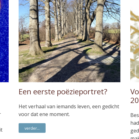
Een eerste poëzieportret?
Vo
20
Het verhaal van iemands leven, een gedicht
r
voor dat ene moment.
Bes
had
verder...
it
ged
mak