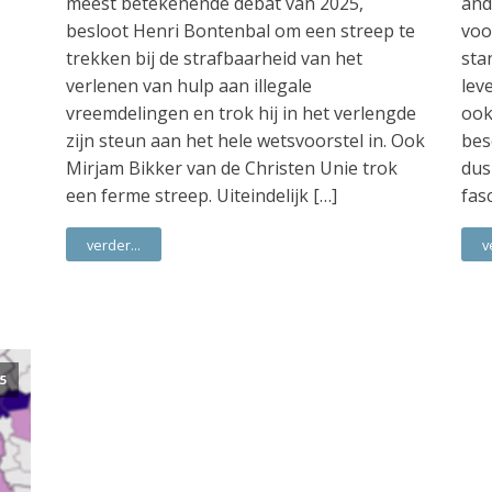
meest betekenende debat van 2025,
and
besloot Henri Bontenbal om een streep te
voo
trekken bij de strafbaarheid van het
sta
verlenen van hulp aan illegale
lev
vreemdelingen en trok hij in het verlengde
ook
zijn steun aan het hele wetsvoorstel in. Ook
bes
Mirjam Bikker van de Christen Unie trok
dus
een ferme streep. Uiteindelijk […]
fas
verder...
v
5