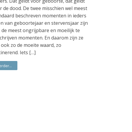
ers. Dat geldt voor geboorte, dat geldt
r de dood. De twee misschien wel meest
ndaard beschreven momenten in ieders
en van geboortejaar en stervensjaar zijn
 de meest ongrijpbare en moeilijk te
chrijven momenten. En daarom zijn ze
 ook zo de moeite waard, zo
cinerend. Iets […]
erder...